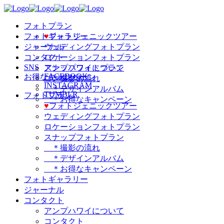
フォトプラン
フォトギャラリー
♥️
フォトジェニックツアー
ジャーナル
ウェディングフォトプラン
コンタクト
ロケーションフォトプラン
SNS
スナップフォトプラン
アンプハワイについて
FACEBOOK
お得なキャンペーン
＊撮影の流れ
コンタクト
INSTAGRAM
＊デザインアルバム
TUMBLR
フォトプラン
＊お得なキャンペーン
♥️
フォトジェニックツアー
ウェディングフォトプラン
ロケーションフォトプラン
スナップフォトプラン
＊撮影の流れ
＊デザインアルバム
＊お得なキャンペーン
フォトギャラリー
ジャーナル
コンタクト
アンプハワイについて
コンタクト