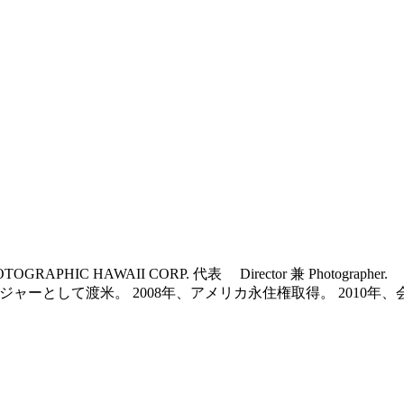
HOTOGRAPHIC HAWAII CORP. 代表 Director 兼 P
ージャーとして渡米。 2008年、アメリカ永住権取得。 201