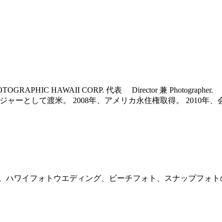
HOTOGRAPHIC HAWAII CORP. 代表 Director 兼 P
ージャーとして渡米。 2008年、アメリカ永住権取得。 201
ハワイフォトウエディング、ビーチフォト、スナップフォトの撮影か